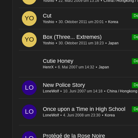
Yoshio
22. März 2009 um 13:16
China / Hongkong / 
Cut
De
Yoshio
30. Oktober 2011 um 20:01
Korea
Box (Three... Extremes)
De
Yoshio
30. Oktober 2011 um 18:23
Japan
Cutie Honey
De
HenrX
6. Mai 2007 um 14:32
Japan
New Police Story
De
LoneWolf
10. Juni 2007 um 14:18
China / Hongkong 
Once upon a Time in High School
De
LoneWolf
4. Juni 2008 um 23:30
Korea
Protégé de la Rose Noire