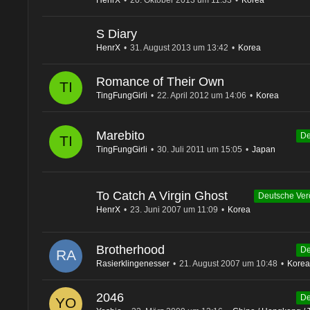
HenrX
20. Oktober 2013 um 11:33
Korea
S Diary
HenrX
31. August 2013 um 13:42
Korea
Romance of Their Own
TingFungGirli
22. April 2012 um 14:06
Korea
Marebito
De
TingFungGirli
30. Juli 2011 um 15:05
Japan
To Catch A Virgin Ghost
Deutsche Verö
HenrX
23. Juni 2007 um 11:09
Korea
Brotherhood
De
Rasierklingenesser
21. August 2007 um 10:48
Korea
2046
De