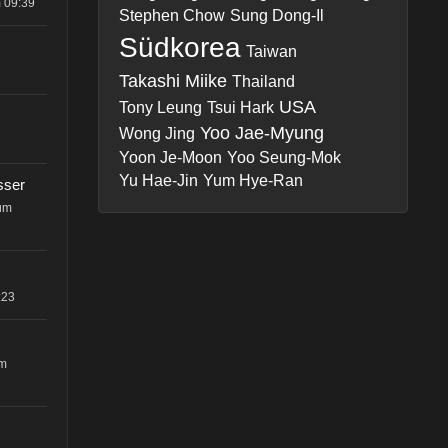
 09:39
Stephen Chow
Sung Dong-Il
Südkorea
Taiwan
Takashi Miike
Thailand
USA
Tony Leung
Tsui Hark
Yoo Jae-Myung
Wong Jing
Yoon Je-Moon
Yoo Seung-Mok
Yu Hae-Jin
Yum Hye-Ran
sser
 um
:23
um