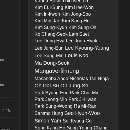
Kanna Hashimoto
Ken Lo
Kim Eui-Sung
Kim Hee-Won
Kim In-kwon
Kim Jong-Soo
Kim Min-Jae
Kim Sang-Ho
Kim Sung-Kyun
Kim Sung-Oh
Ko Chang-Seok
Lam Suet
Lee Dong-Hwi
Lee Joon-Hyuk
Lee Kyoung-Young
Lee Jung-Eun
Louis Koo
Lee Sung-Min
 um
Ma Dong-Seok
Mangaverfilmung
Masanobu Ando
Nicholas Tse
Ninja
Oh Dal-Su
Oh Jung-Se
 um
Park Byung-Eun
Park Chul-Min
Park Jeong-Min
Park Ji-Hwan
Park Sung-Woong
Ra Mi-Ran
 11:18
Seo Hyun-Woo
Sammo Hung
Simon Yam
Sol Kyung-Gu
Song Kang-Ho
Song Young-Chang