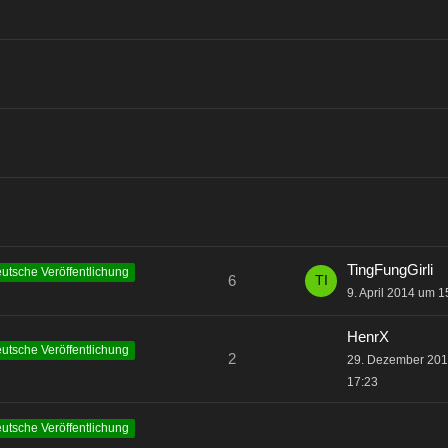
TingFungGirli
utsche Veröffentlichung
6
9. April 2014 um 1
HenrX
utsche Veröffentlichung
2
29. Dezember 20
17:23
utsche Veröffentlichung