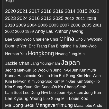
2020
2021
2017
2018
2019
2014
2015
2022
2023
2024
2016
2013
2025
2012
2011
2026
2010
2009
2004
2006
2003
2007
2008
2005
2001
Andy Lau
Anthony Wong
2002
2000
1999
China
Bae Sung-Woo
Charlene Choi
Cho Jin-Woong
Donnie Yen
Eric Tsang
Fan Bingbing
Ha Jung-Woo
Hongkong
Herman Yau
Hwang Jung-Min
Japan
Jackie Chan
Jang Young-nam
Jeong Man-Sik
Jo Woo-Jin
Jung In-Gi
Jun Kunimura
Kanna Hashimoto
Ken Lo
Kim Eui-Sung
Kim Hee-Won
Kim In-kwon
Kim Jong-Soo
Kim Min-Jae
Kim Sang-Ho
Kim Sung-Kyun
Kim Sung-Oh
Ko Chang-Seok
Lam Suet
Lee Dong-Hwi
Lee Joon-Hyuk
Lee Jung-Eun
Lee Kyoung-Young
Louis Koo
Lee Sung-Min
Mangaverfilmung
Ma Dong-Seok
Masanobu Ando