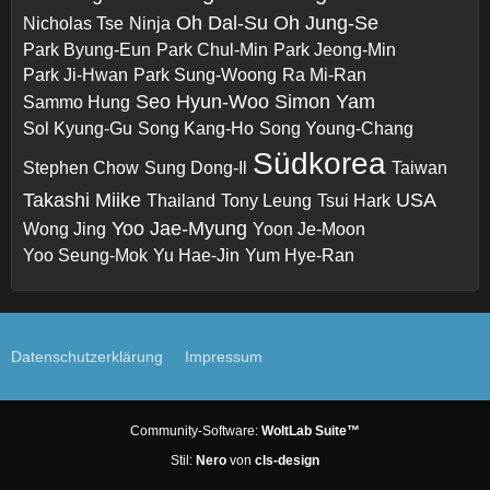
Oh Dal-Su
Oh Jung-Se
Nicholas Tse
Ninja
Park Byung-Eun
Park Chul-Min
Park Jeong-Min
Park Ji-Hwan
Park Sung-Woong
Ra Mi-Ran
Seo Hyun-Woo
Simon Yam
Sammo Hung
Sol Kyung-Gu
Song Kang-Ho
Song Young-Chang
Südkorea
Stephen Chow
Sung Dong-Il
Taiwan
Takashi Miike
USA
Thailand
Tony Leung
Tsui Hark
Yoo Jae-Myung
Wong Jing
Yoon Je-Moon
Yoo Seung-Mok
Yu Hae-Jin
Yum Hye-Ran
Datenschutzerklärung
Impressum
Community-Software:
WoltLab Suite™
Stil:
Nero
von
cls-design