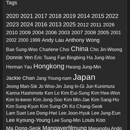
Tags
2020
2021
2017
2018
2019
2014
2015
2022
2023
2024
2016
2013
2025
2012
2011
2026
2010
2009
2004
2006
2003
2007
2008
2005
2001
Andy Lau
Anthony Wong
2002
2000
1999
China
Bae Sung-Woo
Charlene Choi
Cho Jin-Woong
Donnie Yen
Eric Tsang
Fan Bingbing
Ha Jung-Woo
Hongkong
Herman Yau
Hwang Jung-Min
Japan
Jackie Chan
Jang Young-nam
Jeong Man-Sik
Jo Woo-Jin
Jung In-Gi
Jun Kunimura
Kanna Hashimoto
Ken Lo
Kim Eui-Sung
Kim Hee-Won
Kim In-kwon
Kim Jong-Soo
Kim Min-Jae
Kim Sang-Ho
Kim Sung-Kyun
Kim Sung-Oh
Ko Chang-Seok
Lam Suet
Lee Dong-Hwi
Lee Joon-Hyuk
Lee Jung-Eun
Lee Kyoung-Young
Louis Koo
Lee Sung-Min
Mangaverfilmung
Ma Dong-Seok
Masanobu Ando