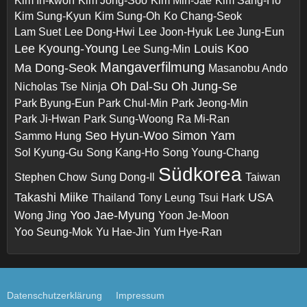
Kim In-kwon
Kim Jong-Soo
Kim Min-Jae
Kim Sang-Ho
Kim Sung-Kyun
Kim Sung-Oh
Ko Chang-Seok
Lam Suet
Lee Dong-Hwi
Lee Joon-Hyuk
Lee Jung-Eun
Lee Kyoung-Young
Louis Koo
Lee Sung-Min
Mangaverfilmung
Ma Dong-Seok
Masanobu Ando
Oh Dal-Su
Oh Jung-Se
Nicholas Tse
Ninja
Park Byung-Eun
Park Chul-Min
Park Jeong-Min
Park Ji-Hwan
Park Sung-Woong
Ra Mi-Ran
Seo Hyun-Woo
Simon Yam
Sammo Hung
Sol Kyung-Gu
Song Kang-Ho
Song Young-Chang
Südkorea
Stephen Chow
Sung Dong-Il
Taiwan
Takashi Miike
USA
Thailand
Tony Leung
Tsui Hark
Yoo Jae-Myung
Wong Jing
Yoon Je-Moon
Yoo Seung-Mok
Yu Hae-Jin
Yum Hye-Ran
Datenschutzerklärung
Impressum