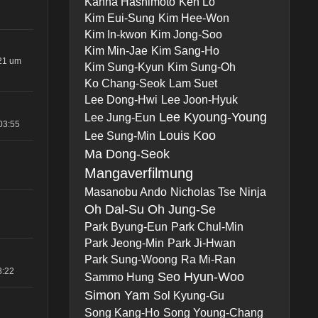
Kanna Hashimoto
Ken Lo
Kim Eui-Sung
Kim Hee-Won
Kim In-kwon
Kim Jong-Soo
Kim Min-Jae
Kim Sang-Ho
21 um
Kim Sung-Kyun
Kim Sung-Oh
Ko Chang-Seok
Lam Suet
Lee Dong-Hwi
Lee Joon-Hyuk
Lee Kyoung-Young
Lee Jung-Eun
03:55
Louis Koo
Lee Sung-Min
Ma Dong-Seok
Mangaverfilmung
Masanobu Ando
Nicholas Tse
Ninja
Oh Dal-Su
Oh Jung-Se
Park Byung-Eun
Park Chul-Min
Park Jeong-Min
Park Ji-Hwan
Park Sung-Woong
Ra Mi-Ran
8:22
Seo Hyun-Woo
Sammo Hung
Simon Yam
Sol Kyung-Gu
Song Kang-Ho
Song Young-Chang