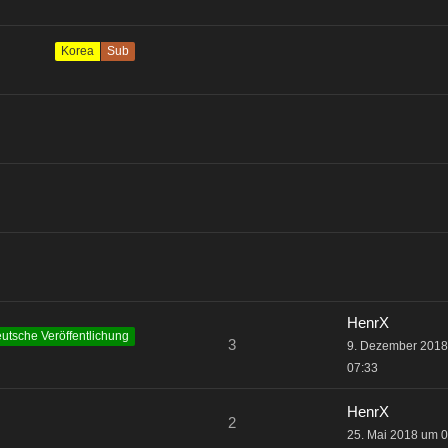
Korea
Sub
HenrX
utsche Veröffentlichung
3
9. Dezember 201
07:33
HenrX
2
25. Mai 2018 um 