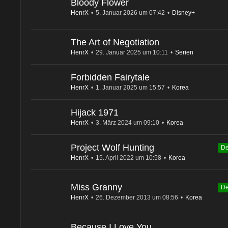
Bloody Flower
HenrX
5. Januar 2026 um 07:42
Disney+
The Art of Negotiation
HenrX
29. Januar 2025 um 10:11
Serien
Forbidden Fairytale
HenrX
1. Januar 2025 um 15:57
Korea
Hijack 1971
HenrX
3. März 2024 um 09:10
Korea
Project Wolf Hunting
De
HenrX
15. April 2022 um 10:58
Korea
Miss Granny
De
HenrX
26. Dezember 2013 um 08:56
Korea
Because I Love You