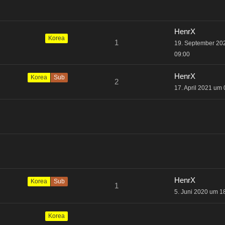
HenrX
Korea
1
19. September 20
09:00
HenrX
Korea
Sub
2
17. April 2021 um 
HenrX
Korea
Sub
1
5. Juni 2020 um 1
Korea