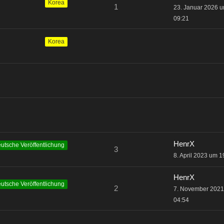
Korea
1
23. Januar 2026 
09:21
Korea
HenrX
utsche Veröffentlichung
3
8. April 2023 um 1
HenrX
utsche Veröffentlichung
2
7. November 202
04:54