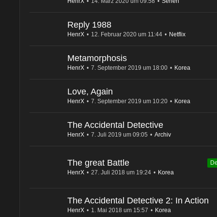
HenrX
14. März 2020 um 09:58
Serien
Reply 1988
HenrX
12. Februar 2020 um 11:44
Netflix
Metamorphosis
HenrX
7. September 2019 um 18:00
Korea
Love, Again
HenrX
7. September 2019 um 10:20
Korea
The Accidental Detective
HenrX
7. Juli 2019 um 09:05
Archiv
The great Battle
De
HenrX
27. Juli 2018 um 19:24
Korea
The Accidental Detective 2: In Action
HenrX
1. Mai 2018 um 15:57
Korea