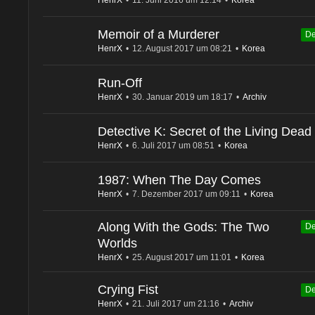
HenrX
11. Juni 2016 um 12:14
Korea
Memoir of a Murderer
De
HenrX
12. August 2017 um 08:21
Korea
Run-Off
HenrX
30. Januar 2019 um 18:17
Archiv
Detective K: Secret of the Living Dead
HenrX
6. Juli 2017 um 08:51
Korea
1987: When The Day Comes
HenrX
7. Dezember 2017 um 09:11
Korea
Along With the Gods: The Two
De
Worlds
HenrX
25. August 2017 um 11:01
Korea
Crying Fist
De
HenrX
21. Juli 2017 um 21:16
Archiv