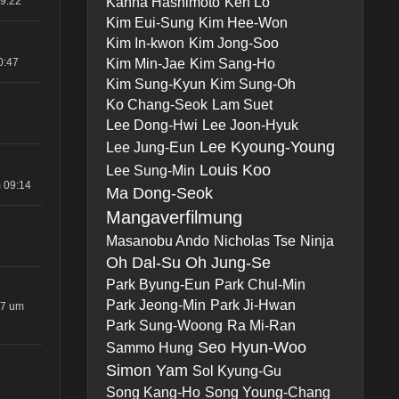
19:22
Kanna Hashimoto
Ken Lo
Kim Eui-Sung
Kim Hee-Won
Kim In-kwon
Kim Jong-Soo
0:47
Kim Min-Jae
Kim Sang-Ho
Kim Sung-Kyun
Kim Sung-Oh
Ko Chang-Seok
Lam Suet
Lee Dong-Hwi
Lee Joon-Hyuk
Lee Kyoung-Young
Lee Jung-Eun
Louis Koo
Lee Sung-Min
 09:14
Ma Dong-Seok
Mangaverfilmung
Masanobu Ando
Nicholas Tse
Ninja
Oh Dal-Su
Oh Jung-Se
Park Byung-Eun
Park Chul-Min
Park Jeong-Min
Park Ji-Hwan
17 um
Park Sung-Woong
Ra Mi-Ran
Seo Hyun-Woo
Sammo Hung
Simon Yam
Sol Kyung-Gu
Song Kang-Ho
Song Young-Chang