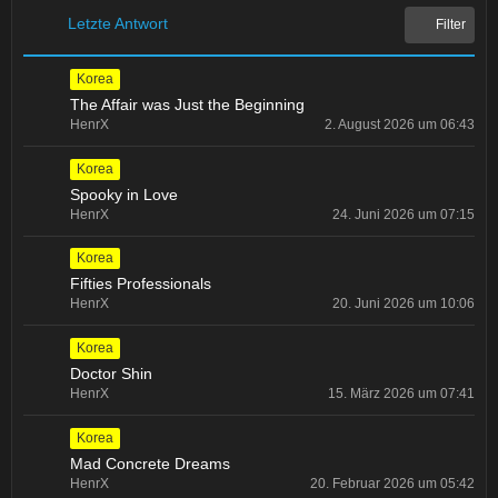
e
r
e
Letzte Antwort
Filter
ä
i
g
t
e
Korea
r
The Affair was Just the Beginning
ä
HenrX
2. August 2026 um 06:43
g
e
Korea
Spooky in Love
HenrX
24. Juni 2026 um 07:15
Korea
Fifties Professionals
HenrX
20. Juni 2026 um 10:06
Korea
Doctor Shin
HenrX
15. März 2026 um 07:41
Korea
Mad Concrete Dreams
HenrX
20. Februar 2026 um 05:42