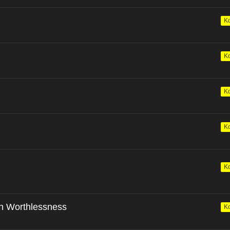
K
K
K
K
K
wn Worthlessness
K