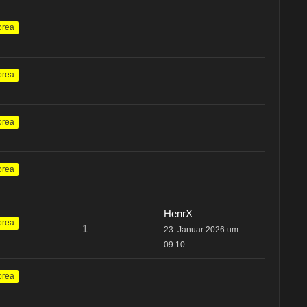
orea
orea
orea
orea
HenrX
orea
1
23. Januar 2026 um
09:10
orea