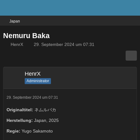
Japan
Nemuru Baka
HenrX
29. September 2024 um 07:31
HenrX
Administrator
29. September 2024 um 07:31
Originaltitel:
ネムルバカ
Herstellung:
Japan, 2025
Regie:
Yugo Sakamoto